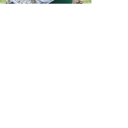
L’organisation est au top. Notre guide a
été présent tout en nous laissant découvrir
les différents sites que nous visitions ; nous
avons vraiment appréciés sa discrétion et
sa gentillesse. IL a toujours été à l’heure et
de bon conseil. Le choix des hôtels ; à
Kuala Lumpur, il est très bien situé et sa
piscine sur le toit est parfaite après une
journée de visite. A Taman Negara, l’hotel
est plein de charme. Quant à Cédric, il a
répondu tout de suite à notre appel
téléphonique et nous a confirmé
rapidement nos modifications d’horaires.
A Taman Negara, les repas lors des