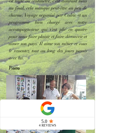
est réglé au centimètre, c'est assurant mais
au final, cela manque peut-être un peu de
charme. Voyage organisé par Cédric et un
programme bien chargé avec notre
accompagnateur qui s'est plié en quatre
pour nous faire plaisir et faire découvrir et
aimer son pays. Il aime son métier et vous
le ressentez tout au long des jours passés
avec lui.
Pierre