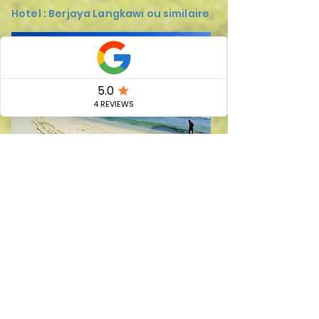
Hotel : Berjaya Langkawi ou similaire
Jour 10-11: Langkawi en
liberté
Profitez de votre Journée pour profiter des
plages de Langkawi ou pour partir à la
découverte des richesses offertes par l’ile.
En option :
Journée ou demi-journée de découverte