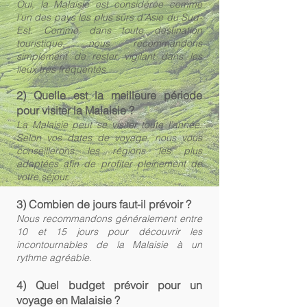
Oui, la Malaisie est considérée comme
l’un des pays les plus sûrs d’Asie du Sud-
Est. Comme dans toute destination
touristique, nous recommandons
simplement de rester vigilant dans les
lieux très fréquentés.
2) Quelle est la meilleure période
pour visiter la Malaisie ?
La Malaisie peut se visiter toute l’année.
Selon vos dates de voyage, nous vous
conseillerons les régions les plus
adaptées afin de profiter pleinement de
votre séjour.
3) Combien de jours faut-il prévoir ?
Nous recommandons généralement entre
10 et 15 jours pour découvrir les
incontournables de la Malaisie à un
rythme agréable.
4) Quel budget prévoir pour un
voyage en Malaisie ?