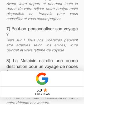
Avant votre départ et pendant toute la
durée de votre séjour, notre équipe reste
disponible en français pour vous
conseiller et vous accompagner.
7) Peut-on personnaliser son voyage
?
Bien sûr ! Tous nos itinéraires peuvent
être adaptés selon vos envies, votre
budget et votre rythme de voyage.
8) La Malaisie est-elle une bonne
destination pour un voyage de noces
?
Oui, la Malaisie est une destination
parfaite pour un voyage de noces. Entre
plages paradisiaques, nature tropicale,
hôtels de charme et découvertes
culturelles, elle offre un excellent équilibre
entre détente et aventure.
9) Peut-on visiter la Malaisie pendant