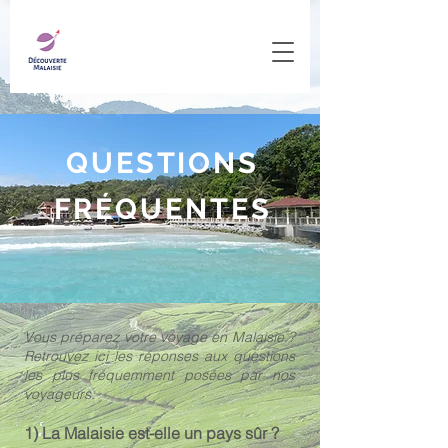
QUESTIONS
FRÉQUENTES
Vous préparez votre voyage en Malaisie ?
Retrouvez ici les réponses aux questions
les plus fréquemment posées par nos
voyageurs.
1) La Malaisie est-elle un pays sûr ?