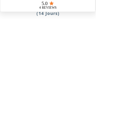
Singapour, Jungle & Culture
(14 Jours)
Découverte de Singapour, de Taman
Negara et de l'ouest malaisien
A partir de :
Itinéraire
1825€